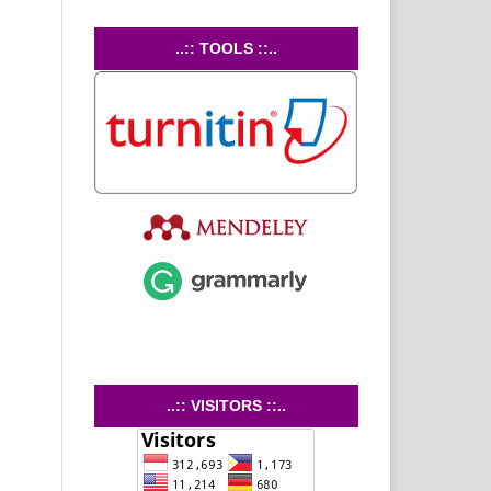
..:: TOOLS ::..
..:: VISITORS ::..