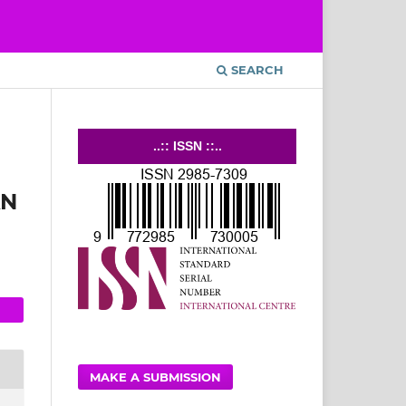
SEARCH
..:: ISSN ::..
AN
MAKE A SUBMISSION