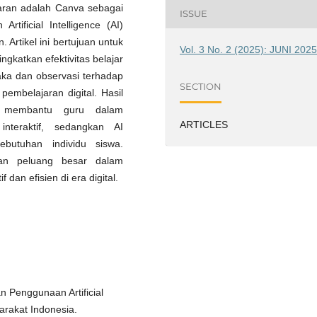
aran adalah Canva sebagai
ISSUE
rtificial Intelligence (AI)
 Artikel ini bertujuan untuk
Vol. 3 No. 2 (2025): JUNI 202
gkatkan efektivitas belajar
aka dan observasi terhadap
SECTION
embelajaran digital. Hasil
 membantu guru dalam
ARTICLES
teraktif, sedangkan AI
butuhan individu siswa.
kan peluang besar dalam
dan efisien di era digital.
 Penggunaan Artificial
arakat Indonesia.