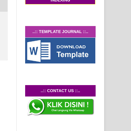
INDEXING
5
..:: TEMPLATE JOURNAL ::..
..::
CONTACT US
::..