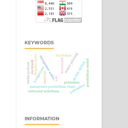
KEYWORDS
materi peluang
kelebihan
berpikir keras
manajemen waktu,
storyboard
pendidikan tauhid
era klasik
akidah akhlak
media podcast
kompensasi
motivasi
aud
pemimpin
kelemahan
manajemen pendidikan islam
outbound sederhana
INFORMATION