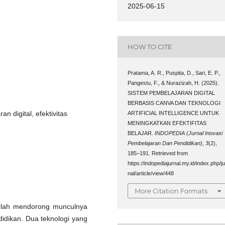
2025-06-15
HOW TO CITE
Pratama, A. R., Puspita, D., Sari, E. P.,
Pangestu, F., & Nurazizah, H. (2025).
SISTEM PEMBELAJARAN DIGITAL
BERBASIS CANVA DAN TEKNOLOGI
an digital, efektivitas
ARTIFICIAL INTELLIGENCE UNTUK
MENINGKATKAN EFEKTIFITAS
BELAJAR.
INDOPEDIA (Jurnal Inovasi
Pembelajaran Dan Pendidikan)
,
3
(2),
185–191. Retrieved from
https://indopediajurnal.my.id/index.php/ju
nal/article/view/448
More Citation Formats
,telah mendorong munculnya
idikan. Dua teknologi yang