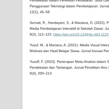
Pendekatan dalam Penelitian Pendidikan: Studi Lite
Penggunaan Teknologi dalam Pembelajaran. Jurnal 
12(1), 45–58.
Surnati, R., Handayani, S., & Maulana, D. (2022)
Media Pembelajaran Interaktif di Sekolah Dasar. Ju
8(3), 112–123.
https://doi.org/10.1234/jtp.v8i3.1123
Yusuf, M., & Mariana, A. (2021). Media Visual Inte
Motivasi dan Hasil Belajar Siswa. Jurnal Inovasi Pe
Yusuff, F. (2023). Penerapan Meta-Analisis dalam 
Pendekatan dan Tantangan. Jurnal Penelitian Ilmu
9(4), 200–213.