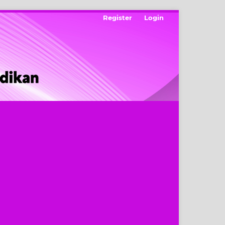
Register
Login